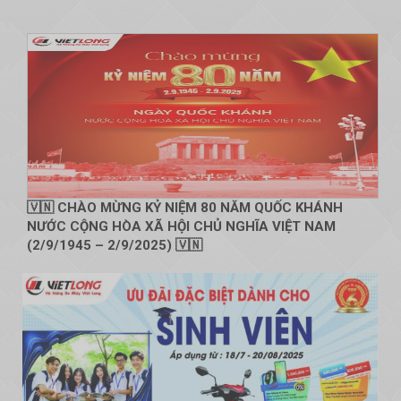
🇻🇳 CHÀO MỪNG KỶ NIỆM 80 NĂM QUỐC KHÁNH
NƯỚC CỘNG HÒA XÃ HỘI CHỦ NGHĨA VIỆT NAM
(2/9/1945 – 2/9/2025) 🇻🇳