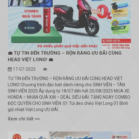
💼 TỰ TIN ĐẾN TRƯỜNG – RỘN RÀNG ƯU ĐÃI CÙNG
HEAD VIỆT LONG! 💼
17-07-2025
TỰ TIN ĐẾN TRƯỜNG – RỘN RÀNG ƯU ĐÃI CÙNG HEAD VIỆT
LONG! Chương trình đặc biệt dành riêng cho SINH VIÊN – TÂN
SINH VIÊN 2025 Áp dụng từ 18/07 đến hết 20/08/2025 MUA XE
HONDA – NHẬN QUÀ XỊN – DEAL SIÊU ĐÃI: TẶNG NGAY COMBO
ĐỘC QUYỀN CHO SINH VIÊN: 01 Túi đeo chéo Việt Long 01 Bình
giữ nhiệt Việt Long ƯU ĐÃI...
Xem chi tiết >>