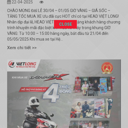
22-04-2025
CHÀO MỪNG ĐẠI LỄ 30/04 – 01/05 GIỜ VÀNG – GIÁ SỐC –
TĂNG TỐC MUA XE Ưu đãi cực HOT chỉ có tại HEAD VIỆT LONG!
Nhân dịp đại lễ, HEAD VIỆT LONG dành tặng khách hàng chương
This popup will close in:
1991
CLOSE
trình khuyến mãi đặc biệt khi mua xe máy trong khung GIỜ
VÀNG: Từ 10:00 – 15:00 hàng ngày, bắt đầu từ 21/04 đến
05/05/2025 Khi mua xe tại Hệ...
Xem chi tiết >>