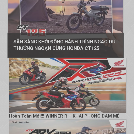
SẴN SÀNG KHỞI ĐỘNG HÀNH TRÌNH NGAO DU
THƯỞNG NGOẠN CÙNG HONDA CT125
Hoàn Toàn Mới!!!​ WINNER R – KHAI PHÓNG ĐAM MÊ​