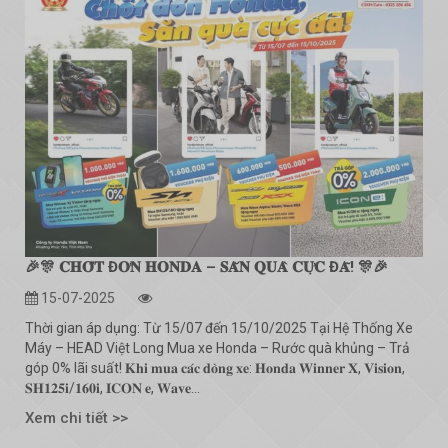
🎉🎊 𝐂𝐇𝐎̂́𝐓 Đ𝐎̛𝐍 𝐇𝐎𝐍𝐃𝐀 – 𝐒𝐀̆𝐍 𝐐𝐔𝐀̀ 𝐂𝐔̛̣𝐂 Đ𝐀̃! 🎊🎉
15-07-2025
Thời gian áp dụng: Từ 15/07 đến 15/10/2025 Tại Hệ Thống Xe
Máy – HEAD Việt Long Mua xe Honda – Rước quà khủng – Trả
góp 0% lãi suất! 𝐊𝐡𝐢 𝐦𝐮𝐚 𝐜𝐚́𝐜 𝐝𝐨̀𝐧𝐠 𝐱𝐞: 𝐇𝐨𝐧𝐝𝐚 𝐖𝐢𝐧𝐧𝐞𝐫 𝐗, 𝐕𝐢𝐬𝐢𝐨𝐧,
𝐒𝐇𝟏𝟐𝟓𝐢/𝟏𝟔𝟎𝐢, 𝐈𝐂𝐎𝐍 𝐞, 𝐖𝐚𝐯𝐞...
Xem chi tiết >>