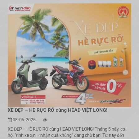
XE ĐẸP – HÈ RỰC RỠ cùng HEAD VIỆT LONG!
08-05-2025
XE ĐẸP – HÈ RỰC RỠ cùng HEAD VIỆT LONG! Tháng 5 này, cơ
hội “rinh xe xịn – nhận quà khủng” đang chờ bạn! Từ nay đến