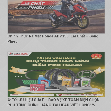
Chính Thức Ra Mắt Honda ADV350: Lái Chất – Sống
Phiêu
⚙️ TỐI ƯU HIỆU SUẤT – BẢO VỆ XE TOÀN DIỆN CHỌN
PHỤ TÙNG CHÍNH HÃNG TẠI HEAD VIỆT LONG! 🔧