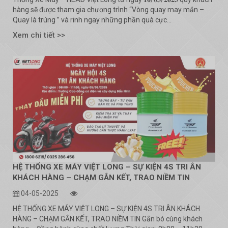
hàng sẽ được tham gia chương trình “Vòng quay may mắn –
Quay là trúng ” và rinh ngay những phần quà cực...
Xem chi tiết >>
HỆ THỐNG XE MÁY VIỆT LONG – SỰ KIỆN 4S TRI ÂN
KHÁCH HÀNG – CHẠM GẮN KẾT, TRAO NIỀM TIN
04-05-2025
HỆ THỐNG XE MÁY VIỆT LONG – SỰ KIỆN 4S TRI ÂN KHÁCH
HÀNG – CHẠM GẮN KẾT, TRAO NIỀM TIN Gắn bó cùng khách