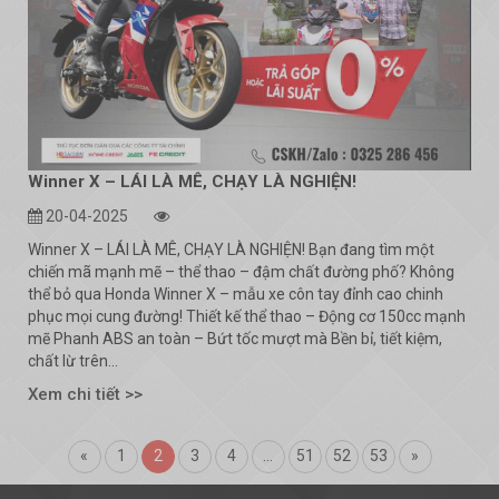
Winner X – LÁI LÀ MÊ, CHẠY LÀ NGHIỆN!
20-04-2025
Winner X – LÁI LÀ MÊ, CHẠY LÀ NGHIỆN! Bạn đang tìm một
chiến mã mạnh mẽ – thể thao – đậm chất đường phố? Không
thể bỏ qua Honda Winner X – mẫu xe côn tay đỉnh cao chinh
phục mọi cung đường! Thiết kế thể thao – Động cơ 150cc mạnh
mẽ Phanh ABS an toàn – Bứt tốc mượt mà Bền bỉ, tiết kiệm,
chất lừ trên...
Xem chi tiết >>
«
1
2
3
4
…
51
52
53
»