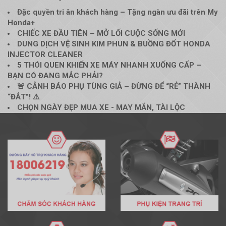
Đặc quyền tri ân khách hàng – Tặng ngàn ưu đãi trên My
Honda+
CHIẾC XE ĐẦU TIÊN – MỞ LỐI CUỘC SỐNG MỚI
DUNG DỊCH VỆ SINH KIM PHUN & BUỒNG ĐỐT HONDA
INJECTOR CLEANER
5 THÓI QUEN KHIẾN XE MÁY NHANH XUỐNG CẤP –
BẠN CÓ ĐANG MẮC PHẢI?
🚨 CẢNH BÁO PHỤ TÙNG GIẢ – ĐỪNG ĐỂ “RẺ” THÀNH
“ĐẮT”! ⚠️
CHỌN NGÀY ĐẸP MUA XE - MAY MẮN, TÀI LỘC