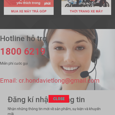
Hotline hỗ trợ
1800 6219
Miễn phí cước gọi
Email: cr.hondavietlong@gmail.com
Đăng kí nhận thông tin
This popup will close in:
1993
CLOSE
Nhận những thông tin mới về sản phẩm, sự kiện và khuyến
mãi