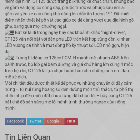
hiểm địa hình, CT125 được trang bị khung xe chắc chắn, khung bảo
vệ gầm và động cơ cứng cáp, phuộc trước và phuộc sau êm ái,
gầm và yên xe cao cùng khả năng leo dốc ấn tượng 19°. Đặc biệt,
điểm nhấn thiết kế pô vắt cao giúp xe dễ dàng vượt qua địa hình gồ
ghề, băng qua mọi chướng ngại.
Bất kể là đi trong ngày hay các khoảnh khắc “night-drive”,
CT125 vẫn nổi bật với đèn pha LED tròn kết hợp cùng đèn xi nhan
LED vuông cá tính và mặt đồng hồ kỹ thuật số LCD nhỏ gọn, hiện
đại.
Trang bị động cơ 125cc PGM-FI mạnh mẽ, phanh ABS trên
bánh trước, bộ lốp gai bám đường và giá chở hàng lớn cùng 4 móc
treo tiện lợi, CT125 là lựa chọn hoàn hảo cho những anh em đam
mê xê dịch.
Mỗi chi tiết đều được thiết kế để phục vụ những chuyến đi đầy cảm
hứng – từ núi rừng hoang sơ đến đường mòn thử thách, từ phố thị
nhộn nhịp đến miền đất chưa từng đặt chân tới – hãy cùng CT125
bật chế độ sẵn sàng mở lối hành trình thưởng ngoạn của riêng
mình!
Facebook
Twitter
Google+
Pin It
Tin Liên Quan