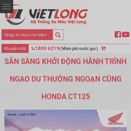
Search
Tìm
kiếm:
1800 6219
Khuyến mãi
( Miễn phí cước gọi )
SẴN SÀNG KHỞI ĐỘNG HÀNH TRÌNH
NGAO DU THƯỞNG NGOẠN CÙNG
HONDA CT125