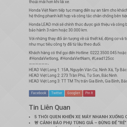
thoải mái hơn khi lái xe.
Honda Việt Nam tiếp tục mang đến sự an tâm cho khách h
hệ thống phanh kết hợp và công tắc chân chống bên tiện 
Honda LEAD mới sẽ chính thức được giới thiệu và công 
bảo hành 3 năm hoặc 30.000 km.
Với những thay đổi ấn tượng về cả thiết kế, động cơ và
như mục tiêu công ty đã từ lâu theo đuổi.
Khách hàng có thể gọi đến Hotline: 0222.3500.045 hoặc
#HondaVietlong, #HondaVietNam, #Lead125cc
——————-
HEAD Việt Long 1: 15A, Nguyễn Văn Cừ, Ninh Xá, Tp Bắc
HEAD Việt Long 2: 273 Trần Phú, Từ Sơn, Bắc Ninh.
HEAD Việt Long 3: TT TM Thị trấn Gia Bình, Gia Bình, Bắ
Facebook
Twitter
Google+
Pin It
Tin Liên Quan
5 THÓI QUEN KHIẾN XE MÁY NHANH XUỐNG 
🚨 CẢNH BÁO PHỤ TÙNG GIẢ – ĐỪNG ĐỂ “RẺ”