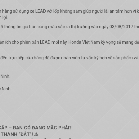
àng sử dụng xe LEAD với lốp không săm giúp người lái an tâm hơn vì khô
lợi.
bố thông tin giá bán cùng màu sắc ra thị trường vào ngày 03/08/2017 t
 tiện ích cho phiên bản LEAD mới này, Honda Việt Nam kỳ vọng sẽ mang đ
 đến trực tiếp cửa hàng để được nhân viên tư vấn kỹ hơn về sản phẩm và
 Ninh.
c Ninh
CẤP – BẠN CÓ ĐANG MẮC PHẢI?
 THÀNH “ĐẮT”! ⚠️