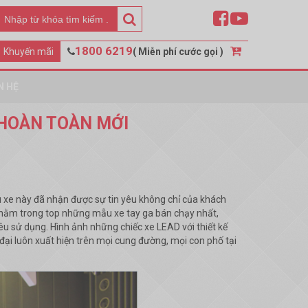
Search
Tìm
kiếm:
1800 6219
Khuyến mãi
( Miễn phí cước gọi )
N HỆ
 HOÀN TOÀN MỚI
ẫu xe này đã nhận được sự tin yêu không chỉ của khách
n nằm trong top những mẫu xe tay ga bán chạy nhất,
êu sử dụng. Hình ảnh những chiếc xe LEAD với thiết kế
ại luôn xuất hiện trên mọi cung đường, mọi con phố tại