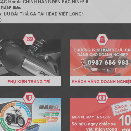
ẠC Honda CHÍNH HÃNG ĐẾN BẮC NINH! 🔋…
BẨN! ⛽🏍️
, ƯU ĐÃI THẢ GA TẠI HEAD VIỆT LONG!
C