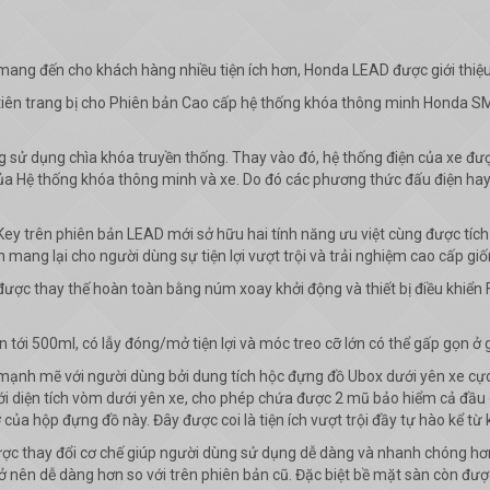
This popup will close in:
1992
ng đến cho khách hàng nhiều tiện ích hơn, Honda LEAD được giới thiệ
iên trang bị cho Phiên bản Cao cấp hệ thống khóa thông minh Honda SMA
ử dụng chìa khóa truyền thống. Thay vào đó, hệ thống điện của xe được 
của Hệ thống khóa thông minh và xe. Do đó các phương thức đấu điện ha
y trên phiên bản LEAD mới sở hữu hai tính năng ưu việt cùng được tích 
h mang lại cho người dùng sự tiện lợi vượt trội và trải nghiệm cao cấp gi
g được thay thế hoàn toàn bằng núm xoay khởi động và thiết bị điều kh
 tới 500ml, có lẫy đóng/mở tiện lợi và móc treo cỡ lớn có thể gấp gọn ở gi
nh mẽ với người dùng bởi dung tích hộc đựng đồ Ubox dưới yên xe cực đại
 với diện tích vòm dưới yên xe, cho phép chứa được 2 mũ bảo hiểm cả đầu 
a hộp đựng đồ này. Đây được coi là tiện ích vượt trội đầy tự hào kể từ k
c thay đổi cơ chế giúp người dùng sử dụng dễ dàng và nhanh chóng hơn, 
rở nên dễ dàng hơn so với trên phiên bản cũ. Đặc biệt bề mặt sàn còn đư