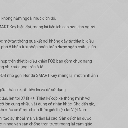
u không nằm ngoài mục đích đó.
RT Key hiện đại, mang lại tiện ích cao hơn cho người
mở/tắt thông qua kết nối không dây từ thiết bị điều
y phá ổ khóa trái phép hoàn toàn được ngăn chặn, giúp
hợp trên thiết bị điều khiển FOB bao gồm chức năng
ống như sử dụng trên ô tô.
iển FOB nhỏ gọn. Honda SMART Key mang lại một hình ảnh
ữa thân xe, rất tiện lợi và dễ sử dụng.
, lên tới 37 lít ++. Thiết kế cốp xe thông minh với
cỡ lớn cùng nhiều vật dụng cá nhân khác. Cho đến giờ,
hi mẫu xe được chính thức giới thiệu tại Việt Nam.
tạo sự thoải mái và tiện lợi cao. Sàn để chân được
ợc in hoa văn sần chống trơn trượt mang lại cảm giác