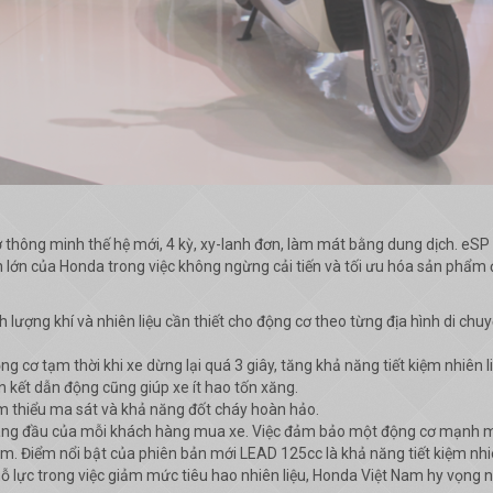
thông minh thế hệ mới, 4 kỳ, xy-lanh đơn, làm mát bằng dung dịch. eSP 
 lớn của Honda trong việc không ngừng cải tiến và tối ưu hóa sản phẩm đ
ượng khí và nhiên liệu cần thiết cho động cơ theo từng địa hình di chuyể
g cơ tạm thời khi xe dừng lại quá 3 giây, tăng khả năng tiết kiệm nhiên l
n kết dẫn động cũng giúp xe ít hao tốn xăng.
m thiểu ma sát và khả năng đốt cháy hoàn hảo.
 hàng đầu của mỗi khách hàng mua xe. Việc đảm bảo một động cơ mạnh mẽ,
m. Điểm nổi bật của phiên bản mới LEAD 125cc là khả năng tiết kiệm nhiên
 nỗ lực trong việc giảm mức tiêu hao nhiên liệu, Honda Việt Nam hy vọn