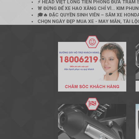
⚡ HEAD VIỆT LONG TIÊN PHONG ĐƯA TRẠM S
🚨 ĐỪNG ĐỂ XE HAO XĂNG CHỈ VÌ… KIM PHUN 
🎓🔥 ĐẶC QUYỀN SINH VIÊN – SẮM XE HONDA
CHỌN NGÀY ĐẸP MUA XE - MAY MẮN, TÀI LỘ