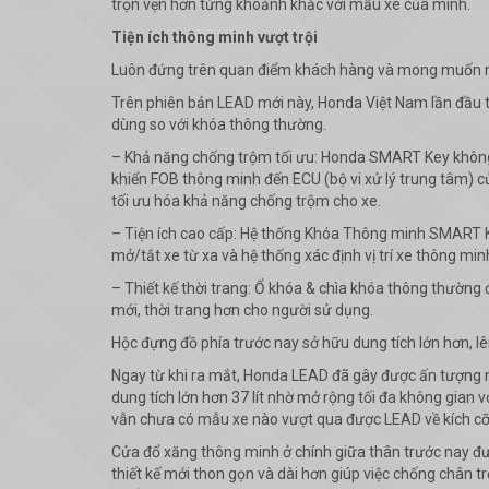
trọn vẹn hơn từng khoảnh khắc với mẫu xe của mình.
Tiện ích thông minh vượt trội
Luôn đứng trên quan điểm khách hàng và mong muốn ma
Trên phiên bản LEAD mới này, Honda Việt Nam lần đầu t
dùng so với khóa thông thường.
– Khả năng chống trộm tối ưu: Honda SMART Key không s
khiển FOB thông minh đến ECU (bộ vi xử lý trung tâm) 
tối ưu hóa khả năng chống trộm cho xe.
– Tiện ích cao cấp: Hệ thống Khóa Thông minh SMART Ke
mở/tắt xe từ xa và hệ thống xác định vị trí xe thông min
– Thiết kế thời trang: Ổ khóa & chìa khóa thông thườn
mới, thời trang hơn cho người sử dụng.
Hộc đựng đồ phía trước nay sở hữu dung tích lớn hơn, lên
Ngay từ khi ra mắt, Honda LEAD đã gây được ấn tượng mạ
dung tích lớn hơn 37 lít nhờ mở rộng tối đa không gian
vẫn chưa có mẫu xe nào vượt qua được LEAD về kích cỡ củ
Cửa đổ xăng thông minh ở chính giữa thân trước nay đượ
thiết kế mới thon gọn và dài hơn giúp việc chống chân t