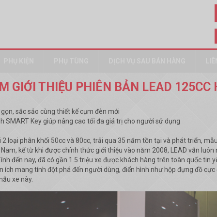
PHỤ KIỆN
PHỤ TÙNG
DỊCH VỤ SAU BÁN HÀNG
LIÊ
M GIỚI THIỆU PHIÊN BẢN LEAD 125CC
 gọn, sắc sảo cùng thiết kế cụm đèn mới
inh SMART Key giúp nâng cao tối đa giá trị cho người sử dụng
2 loại phân khối 50cc và 80cc, trải qua 35 năm tồn tại và phát triển, m
t Nam, kể từ khi được chính thức giới thiệu vào năm 2008, LEAD vẫn luô
h đến nay, đã có gần 1.5 triệu xe được khách hàng trên toàn quốc tin y
 ích mang tính đột phá đến người dùng, điển hình như hộp đựng đồ cực đ
mẫu xe này.