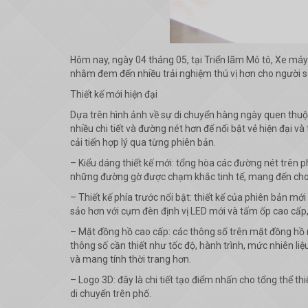
Hôm nay, ngày 04 tháng 05, tại Triển lãm Mô tô, Xe máy
nhằm đem đến nhiều trải nghiệm thú vị hơn cho người s
Thiết kế mới hiện đại
Dựa trên hình ảnh về sự di chuyển hàng ngày quen thuộ
nhiều chi tiết và đường nét hơn để nổi bật vẻ hiện đại 
cải tiến hợp lý qua từng phiên bản.
– Kiểu dáng thiết kế mới: tổng hòa các đường nét trên ph
những đường gờ được chạm khắc tinh tế, mang đến cho
– Thiết kế phía trước nổi bật: thiết kế của phiên bản m
sảo hơn với cụm đèn định vị LED mới và tấm ốp cao cấp,
– Mặt đồng hồ cao cấp: các thông số trên mặt đồng hồ n
thông số cần thiết như tốc độ, hành trình, mức nhiên l
và mang tính thời trang hơn.
– Logo 3D: đây là chi tiết tạo điểm nhấn cho tổng thể thi
di chuyển trên phố.