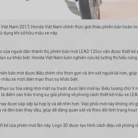
 Việt Nam 2017, Honda Việt Nam chính thức giới thiệu phiên bản hoàn t
ử dụng khi sở hữu mẫu xe này.
c của người dân thành thị, phiên bản mới LEAD 125cc vẫn được thiết kế 
và tạo sự khác biệt. Honda Việt Nam luôn nghiên cứu kỹ lưỡng thị hiếu cũ
iên bản mới được điều chỉnh cho thon gọn và ôm sát người lái hơn, giúp t
 mẫu xe một diện mạo thực sự khác biệt.
ới thực sự tỏa sáng nhờ mặt nạ trước được làm mới lại. Biểu tượng chữ V 
 là điểm cao trào trong sự giải phóng về phong cách thiết kế mẫu xe LEA
ay được sắp xếp lại hợp lý và dễ nhìn hơn. Việc phối mới này không chỉ 
iệu và đèn báo thay dầu, giúp dễ dàng quan sát và theo dõi tình trạng ho
ết kế của phiên mới lần này. Logo 3D được tạo hình cách điệu với phông chữ